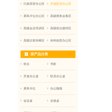
实木办公家具挑
行政高管办公区
开放职员办公区
屏风卡位办公区
高级商务会客区
高级会议培训区
高级前台接待区
高级沙发转椅区
休闲创意办公区
按产品分类
班台
书柜
开放办公桌
职员办公桌
屏风卡位
办公隔墙
会议桌
洽谈桌