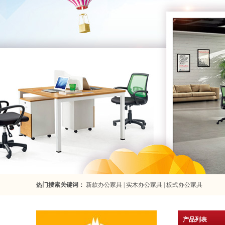
热门搜索关键词：
新款办公家具
|
实木办公家具
|
板式办公家具
产品列表