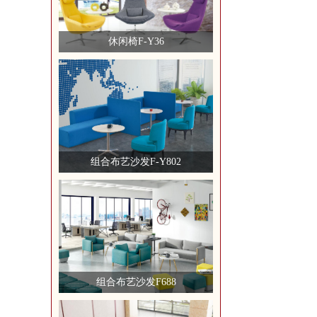
休闲椅F-Y36
组合布艺沙发F-Y802
组合布艺沙发F688