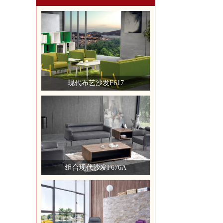
现代布艺沙发F617
组合现代沙发F676A