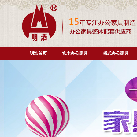
明浩首页
实木办公家具
板式办公家具