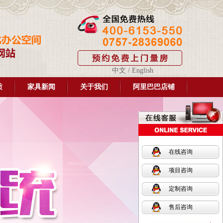
中文
/
English
质
家具新闻
关于我们
阿里巴巴店铺
在线咨询
项目咨询
定制咨询
售后咨询