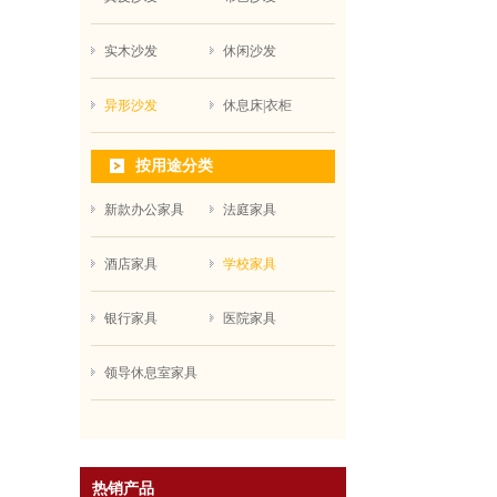
实木沙发
休闲沙发
异形沙发
休息床|衣柜
按用途分类
新款办公家具
法庭家具
酒店家具
学校家具
银行家具
医院家具
领导休息室家具
热销产品