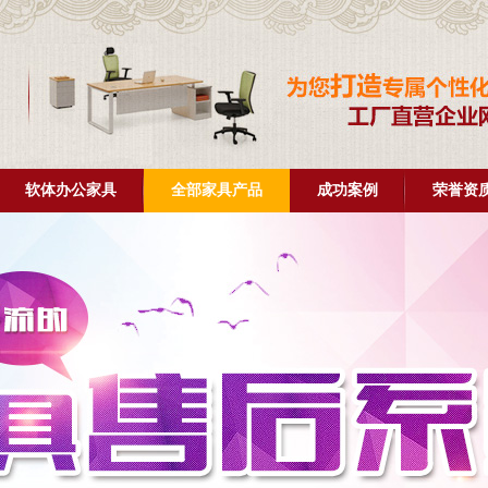
软体办公家具
全部家具产品
成功案例
荣誉资