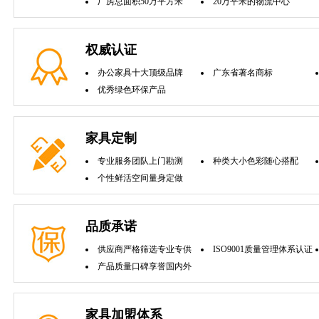
厂房总面积50万平方米
20万平米的物流中心
权威认证
办公家具十大顶级品牌
广东省著名商标
优秀绿色环保产品
家具定制
专业服务团队上门勘测
种类大小色彩随心搭配
个性鲜活空间量身定做
品质承诺
供应商严格筛选专业专供
ISO9001质量管理体系认证
产品质量口碑享誉国内外
家具加盟体系