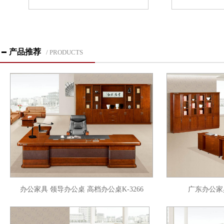
产品推荐
/ PRODUCTS
办公家具 领导办公桌 高档办公桌K-3266
广东办公家具