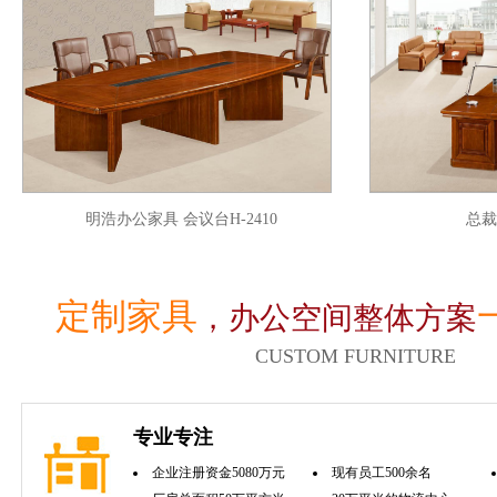
明浩办公家具 会议台H-2410
总裁
定制家具
，办公空间整体方案
CUSTOM FURNITURE
专业专注
企业注册资金5080万元
现有员工500余名