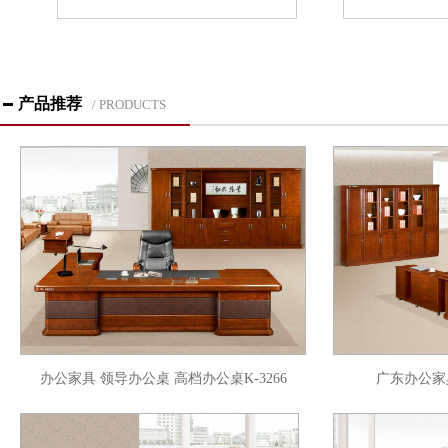
产品推荐
/ PRODUCTS
办公家具 领导办公桌 高档办公桌K-3266
广东办公家具