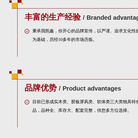
丰富的生产经验
/ Branded advanta
秉承我凯鑫，你开心的品牌宣传，以严谨、追求文化性
为基础，历经10多年的市场历炼。
品牌优势
/ Product advantages
目前已形成实木类、胶板屏风类、软体类三大类独具特
品，品种全、库存大、配套完整，供您多方位选择。