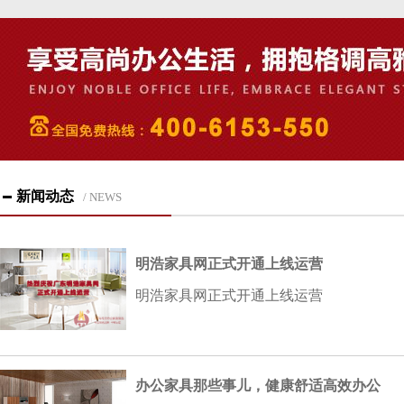
新闻动态
/ NEWS
明浩家具网正式开通上线运营
明浩家具网正式开通上线运营
办公家具那些事儿，健康舒适高效办公