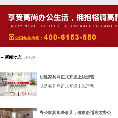
新闻动态
/ NEWS
明浩家具网正式开通上线运营
明浩家具网正式开通上线运营
办公家具那些事儿，健康舒适高效办公