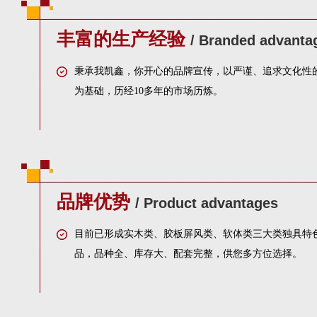
丰富的生产经验
/ Branded advanta
秉承我凯鑫，你开心的品牌宣传，以严谨、追求文化性
为基础，历经10多年的市场历炼。
品牌优势
/ Product advantages
目前已形成实木类、胶板屏风类、软体类三大类独具特
品，品种全、库存大、配套完整，供您多方位选择。