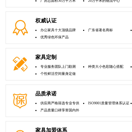
厂房总面积50万平方米
20万平米的物流中心
权威认证
办公家具十大顶级品牌
广东省著名商标
优秀绿色环保产品
家具定制
专业服务团队上门勘测
种类大小色彩随心搭配
个性鲜活空间量身定做
品质承诺
供应商严格筛选专业专供
ISO9001质量管理体系认证
产品质量口碑享誉国内外
家具加盟体系