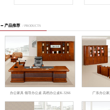
产品推荐
/ PRODUCTS
办公家具 领导办公桌 高档办公桌K-3266
广东办公家具