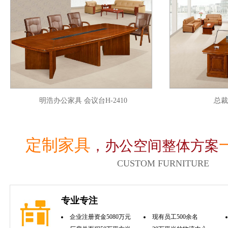
明浩办公家具 会议台H-2410
总裁
定制家具
，办公空间整体方案
CUSTOM FURNITURE
专业专注
企业注册资金5080万元
现有员工500余名