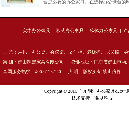
台是必要的办公家具。在选择办公班台的
潮........
实木办公家具
|
板式办公家具
|
软体办公家具
|
产
主 营：屏风、办公桌、会议桌、文件柜、老板椅、职员椅、
集 团：佛山凯鑫家具有限公司 总部地址：广东省佛山市南
全国服务热线：400-6153-550 声 明：版权所有 禁止仿冒
Copyright © 2016 广东明浩办公家具o2o
技术支持：
准度科技