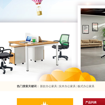
热门搜索关键词：
新款办公家具
|
实木办公家具
|
板式办公家具
产品列表