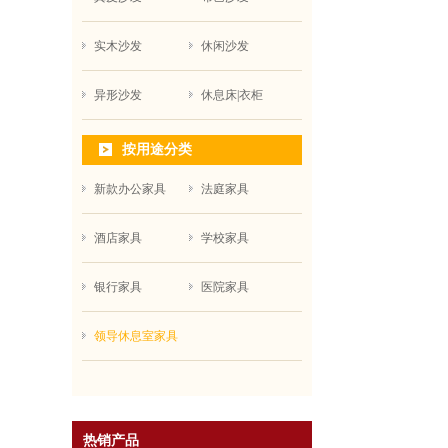
实木沙发
休闲沙发
异形沙发
休息床|衣柜
按用途分类
新款办公家具
法庭家具
酒店家具
学校家具
银行家具
医院家具
领导休息室家具
热销产品