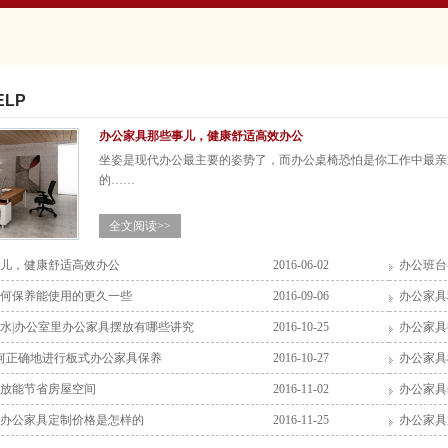
ELP
办公家具那些事儿，健康舒适高效办公
坐姿是现代办公最主要的姿势了，而办公桌椅恐怕是你工作中最亲
的……
全文阅读>>
儿，健康舒适高效办公
2016-06-02
办公班台
何保养能使用的更久一些
2016-09-06
办公家具
水|办公室里办公家具摆放有哪些讲究
2016-10-25
办公家具
何正确地进行板式办公家具保养
2016-10-27
办公家具
放能节省房屋空间
2016-11-02
办公家具
高端办公家具定制价格是怎样的
2016-11-25
办公家具