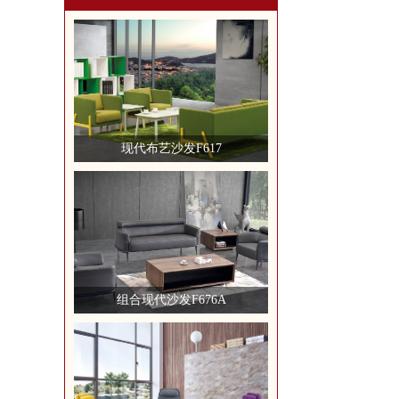
现代布艺沙发F617
组合现代沙发F676A