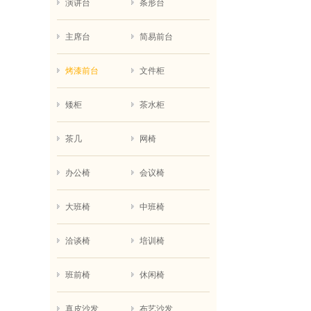
演讲台
条形台
主席台
简易前台
烤漆前台
文件柜
矮柜
茶水柜
茶几
网椅
办公椅
会议椅
大班椅
中班椅
洽谈椅
培训椅
班前椅
休闲椅
真皮沙发
布艺沙发