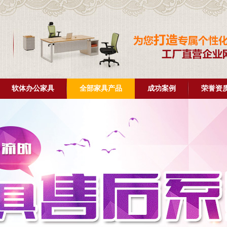
软体办公家具
全部家具产品
成功案例
荣誉资