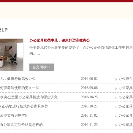
ELP
办公家具那些事儿，健康舒适高效办公
坐姿是现代办公最主要的姿势了，而办公桌椅恐怕是你工作中最亲
的……
全文阅读>>
儿，健康舒适高效办公
2016-06-02
办公班台
何保养能使用的更久一些
2016-09-06
办公家具
水|办公室里办公家具摆放有哪些讲究
2016-10-25
办公家具
何正确地进行板式办公家具保养
2016-10-27
办公家具
放能节省房屋空间
2016-11-02
办公家具
高端办公家具定制价格是怎样的
2016-11-25
办公家具