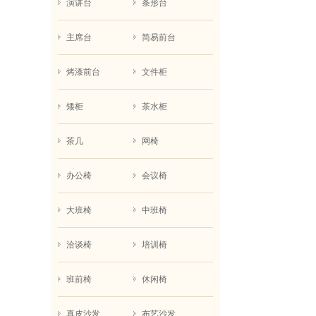
演讲台
条形台
主席台
简易前台
烤漆前台
文件柜
矮柜
茶水柜
茶几
网椅
办公椅
会议椅
大班椅
中班椅
洽谈椅
培训椅
班前椅
休闲椅
真皮沙发
布艺沙发