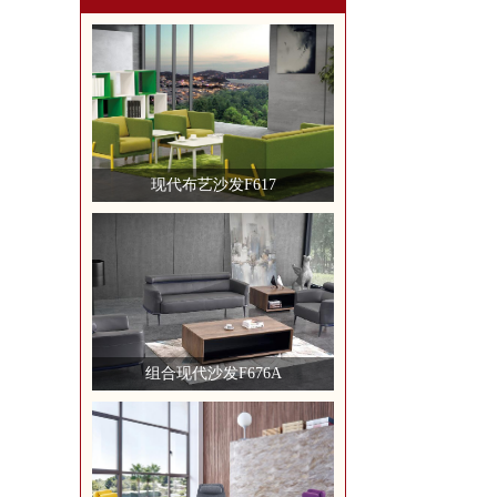
现代布艺沙发F617
组合现代沙发F676A