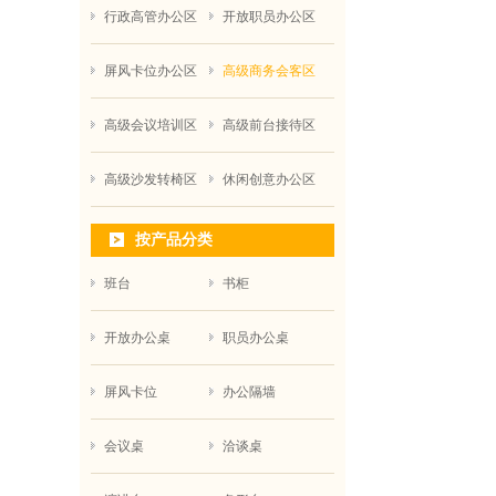
实木办公家具挑
行政高管办公区
开放职员办公区
屏风卡位办公区
高级商务会客区
高级会议培训区
高级前台接待区
高级沙发转椅区
休闲创意办公区
按产品分类
班台
书柜
开放办公桌
职员办公桌
屏风卡位
办公隔墙
会议桌
洽谈桌