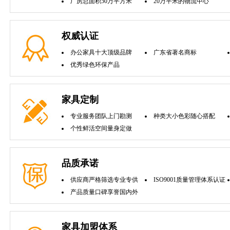
厂房总面积50万平方米
20万平米的物流中心
权威认证
办公家具十大顶级品牌
广东省著名商标
优秀绿色环保产品
家具定制
专业服务团队上门勘测
种类大小色彩随心搭配
个性鲜活空间量身定做
品质承诺
供应商严格筛选专业专供
ISO9001质量管理体系认证
产品质量口碑享誉国内外
家具加盟体系