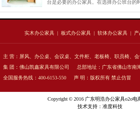
台是必要的办公家具。在选择办公班台的
潮........
实木办公家具
|
板式办公家具
|
软体办公家具
|
产
主 营：屏风、办公桌、会议桌、文件柜、老板椅、职员椅、
集 团：佛山凯鑫家具有限公司 总部地址：广东省佛山市南
全国服务热线：400-6153-550 声 明：版权所有 禁止仿冒
Copyright © 2016 广东明浩办公家具o2o
技术支持：
准度科技