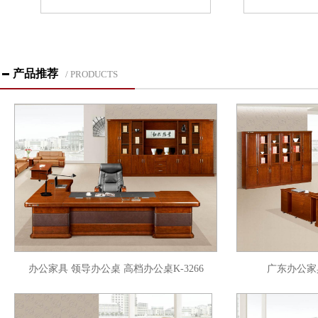
产品推荐
/ PRODUCTS
办公家具 领导办公桌 高档办公桌K-3266
广东办公家具