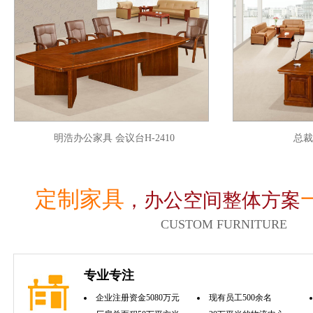
明浩办公家具 会议台H-2410
总裁
定制家具
，办公空间整体方案
CUSTOM FURNITURE
专业专注
企业注册资金5080万元
现有员工500余名