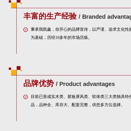
丰富的生产经验
/ Branded advanta
秉承我凯鑫，你开心的品牌宣传，以严谨、追求文化性
为基础，历经10多年的市场历炼。
品牌优势
/ Product advantages
目前已形成实木类、胶板屏风类、软体类三大类独具特
品，品种全、库存大、配套完整，供您多方位选择。