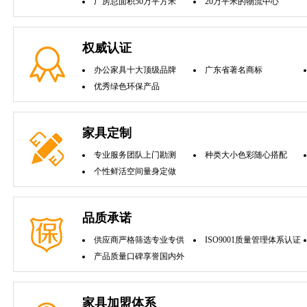
厂房总面积50万平方米
20万平米的物流中心
权威认证
办公家具十大顶级品牌
广东省著名商标
优秀绿色环保产品
家具定制
专业服务团队上门勘测
种类大小色彩随心搭配
个性鲜活空间量身定做
品质承诺
供应商严格筛选专业专供
ISO9001质量管理体系认证
产品质量口碑享誉国内外
家具加盟体系