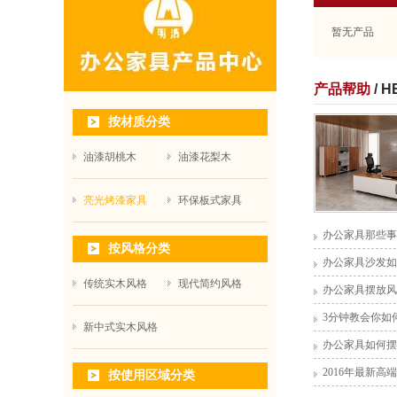
暂无产品
产品帮助
/ H
按材质分类
油漆胡桃木
油漆花梨木
亮光烤漆家具
环保板式家具
办公家具那些事
按风格分类
办公家具沙发如
传统实木风格
现代简约风格
办公家具摆放风
3分钟教会你如
新中式实木风格
办公家具如何摆
2016年最新
按使用区域分类