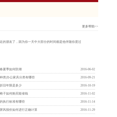
更多帮助>>
近的朋友了，因为你一天中大部分的时间都是他伴随你度过
春夏季如何防潮
2016-06-02
种类|办公家具分类有哪些
2016-09-21
折旧年限是多少
2016-10-19
椅子如何购买能省钱
2016-11-02
的执行标准有哪些
2016-11-14
屏风报价如何进行正确计算
2016-11-29