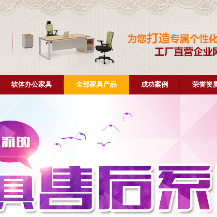
软体办公家具
全部家具产品
成功案例
荣誉资