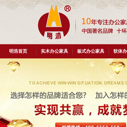
明浩首页
实木办公家具
板式办公家具
软体办
工程案例
招商加盟
荣誉资质
家具