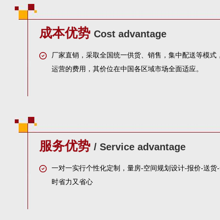
成本优势
Cost advantage
厂家直销，采取全国统一供货、销售，集中配送等模式
运营的费用，其价位在中国各区域市场全面适应。
服务优势
/ Service advantage
一对一实行个性化定制，量房-空间规划设计-报价-送货
时省力又省心