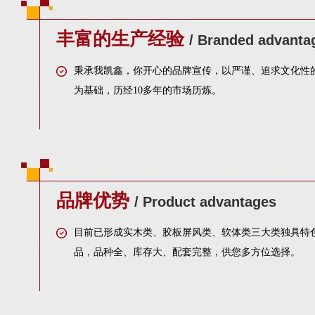
丰富的生产经验
/ Branded advanta
秉承我凯鑫，你开心的品牌宣传，以严谨、追求文化性
为基础，历经10多年的市场历炼。
品牌优势
/ Product advantages
目前已形成实木类、胶板屏风类、软体类三大类独具特
品，品种全、库存大、配套完整，供您多方位选择。