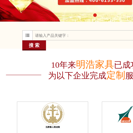
明浩家具
10年来
已成
定制
为以下企业完成