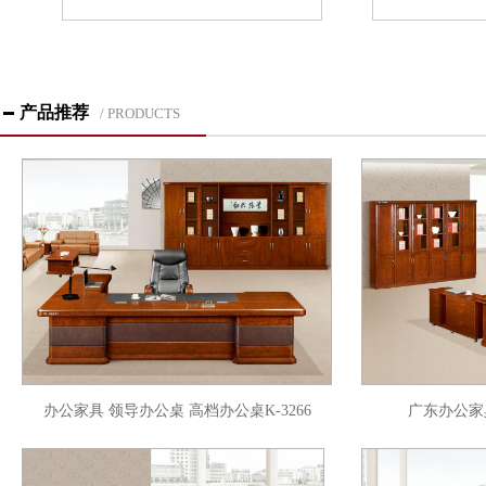
产品推荐
/ PRODUCTS
办公家具 领导办公桌 高档办公桌K-3266
广东办公家具