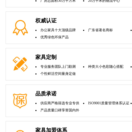
厂房总面积50万平方米
20万平米的物流中心
权威认证
办公家具十大顶级品牌
广东省著名商标
优秀绿色环保产品
家具定制
专业服务团队上门勘测
种类大小色彩随心搭配
个性鲜活空间量身定做
品质承诺
供应商严格筛选专业专供
ISO9001质量管理体系认证
产品质量口碑享誉国内外
家具加盟体系