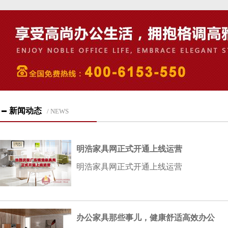
新闻动态
/ NEWS
明浩家具网正式开通上线运营
明浩家具网正式开通上线运营
办公家具那些事儿，健康舒适高效办公