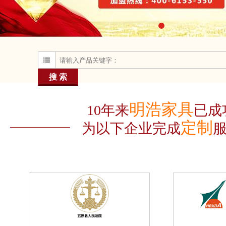
明浩家具
10年来
已成
定制
为以下企业完成