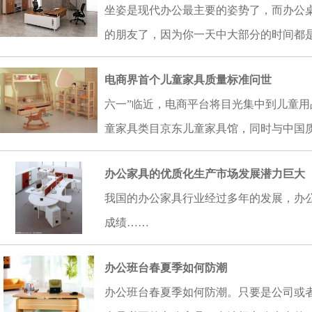
坐姿是现代办公最主要的姿势了，而办公
的朋友了，因为你一天中大部分的时间都
电商界首个儿童家具质量标准问世
六一”临近，电商平台将目光集中到儿童
童家具类目京东儿童家具馆，同时与中国
个电商平台“儿童家具质量评审标准”(以下简称
办公家具的优质化生产市场发展潜力巨大
我国的办公家具行业经过多年的发展，办
成绩……
办公班台春夏季如何防潮
办公班台春夏季如何防潮。只要是公司或