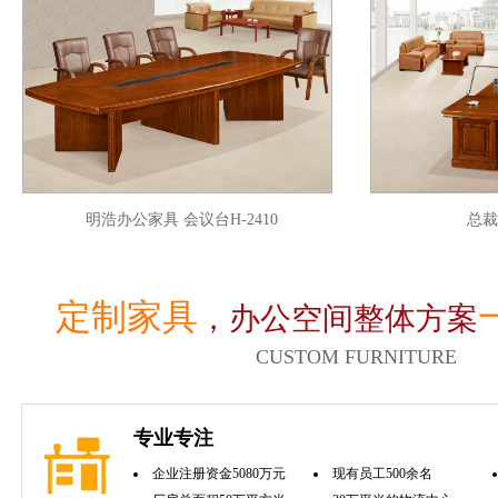
明浩办公家具 会议台H-2410
总裁
定制家具
，办公空间整体方案
CUSTOM FURNITURE
专业专注
企业注册资金5080万元
现有员工500余名