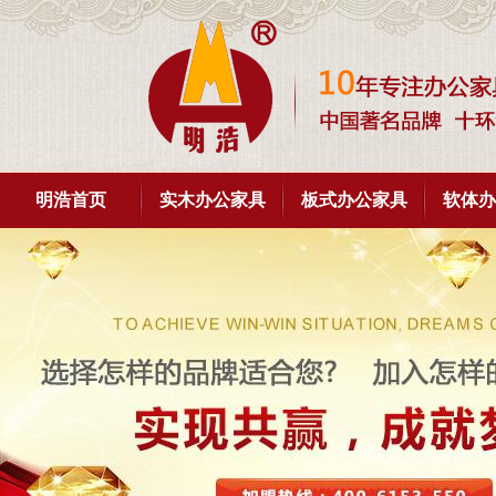
明浩首页
实木办公家具
板式办公家具
软体办
工程案例
招商加盟
荣誉资质
家具