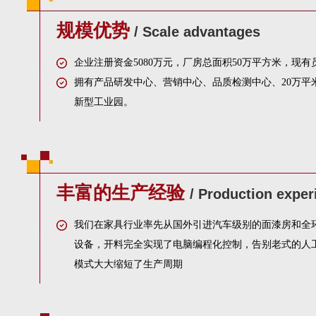
规模优势
/ Scale advantages
企业注册资金5080万元，厂房总面积50万平方米，现有员
拥有产品研发中心、营销中心、品质检测中心、20万平
新型工业园。
丰富的生产经验
/ Production exper
我们在家具行业率先从国外引进汽车级别的面漆房和全
设备，开料完全实现了电脑编程化控制，告别老式的人
模式大大缩短了生产周期