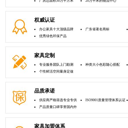
厂房总面积50万平方米
20万平米的物流中心
权威认证
办公家具十大顶级品牌
广东省著名商标
优秀绿色环保产品
家具定制
专业服务团队上门勘测
种类大小色彩随心搭配
个性鲜活空间量身定做
品质承诺
供应商严格筛选专业专供
ISO9001质量管理体系认证
产品质量口碑享誉国内外
家具加盟体系