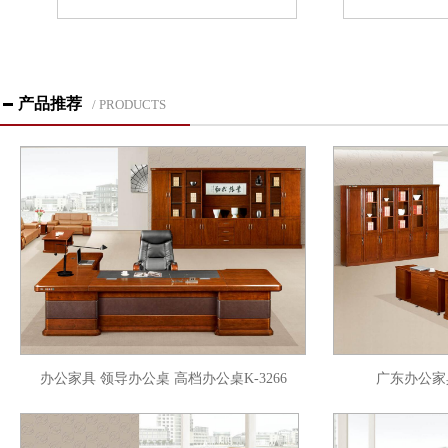
产品推荐
/ PRODUCTS
办公家具 领导办公桌 高档办公桌K-3266
广东办公家具