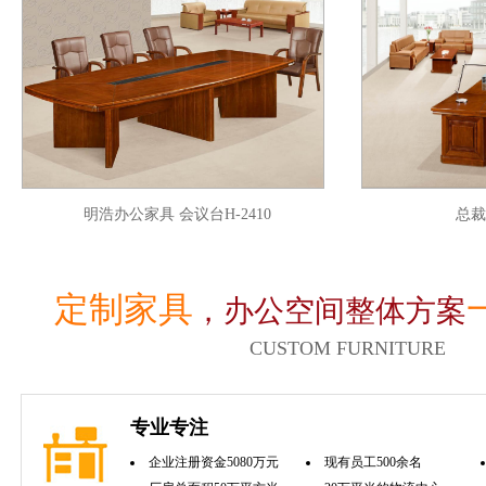
明浩办公家具 会议台H-2410
总裁
定制家具
，办公空间整体方案
CUSTOM FURNITURE
专业专注
企业注册资金5080万元
现有员工500余名