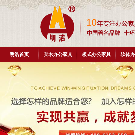
明浩首页
实木办公家具
板式办公家具
软体办
工程案例
招商加盟
荣誉资质
家具