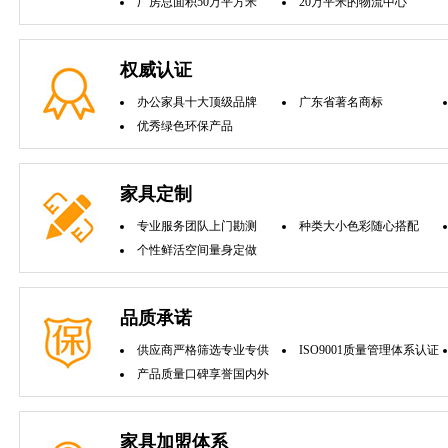
厂房总面积50万平方米
20万平米的物流中心
权威认证
办公家具十大顶级品牌
广东省著名商标
优秀绿色环保产品
家具定制
专业服务团队上门勘测
种类大小色彩随心搭配
个性鲜活空间量身定做
品质承诺
供应商严格筛选专业专供
ISO9001质量管理体系认证
产品质量口碑享誉国内外
家具加盟体系