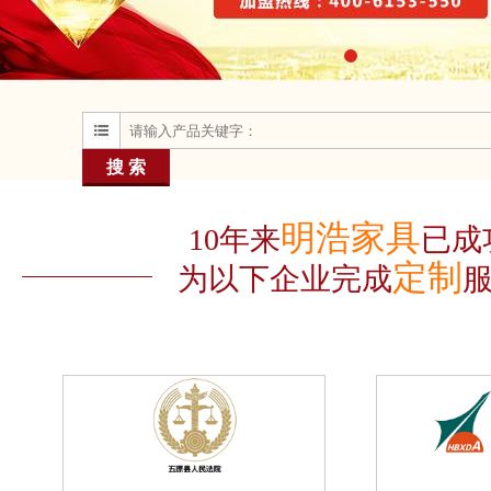
明浩家具
10年来
已成
定制
为以下企业完成