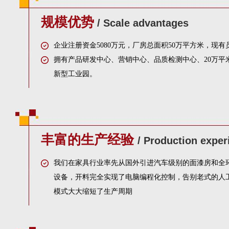
规模优势
/ Scale advantages
企业注册资金5080万元，厂房总面积50万平方米，现有员
拥有产品研发中心、营销中心、品质检测中心、20万平
新型工业园。
丰富的生产经验
/ Production exper
我们在家具行业率先从国外引进汽车级别的面漆房和全
设备，开料完全实现了电脑编程化控制，告别老式的人
模式大大缩短了生产周期