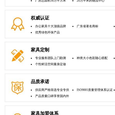
厂房总面积50万平方米
20万平米的物流中心
权威认证
办公家具十大顶级品牌
广东省著名商标
优秀绿色环保产品
家具定制
专业服务团队上门勘测
种类大小色彩随心搭配
个性鲜活空间量身定做
品质承诺
供应商严格筛选专业专供
ISO9001质量管理体系认证
产品质量口碑享誉国内外
家具加盟体系