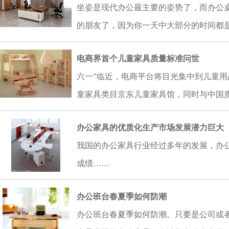
坐姿是现代办公最主要的姿势了，而办公
的朋友了，因为你一天中大部分的时间都
电商界首个儿童家具质量标准问世
六一”临近，电商平台将目光集中到儿童
童家具类目京东儿童家具馆，同时与中国
个电商平台“儿童家具质量评审标准”(以下简称
办公家具的优质化生产市场发展潜力巨大
我国的办公家具行业经过多年的发展，办
成绩……
办公班台春夏季如何防潮
办公班台春夏季如何防潮。只要是公司或